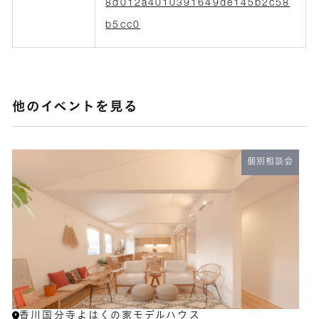
8d012a4010391649de145b2c58
b5cc0
他のイベントを見る
個別相談会
香川国分寺よはくの家モデルハウス