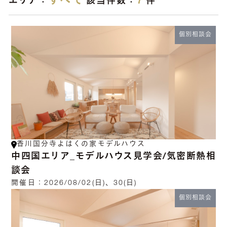
すべて
7
エリア：
該当件数：
件
個別相談会
香川国分寺よはくの家モデルハウス
中四国エリア_モデルハウス見学会/気密断熱相
談会
開催日：
2026/08/02(日)、30(日)
個別相談会