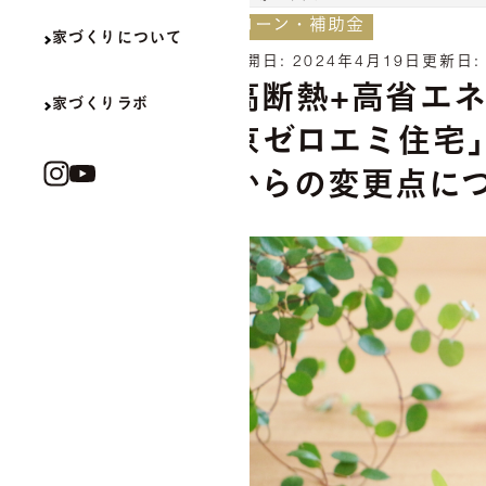
ローン・補助金
家づくりについて
公開日:
2024年4月19日
更新日
高断熱+高省エ
家づくりラボ
京ゼロエミ住宅」
からの変更点に