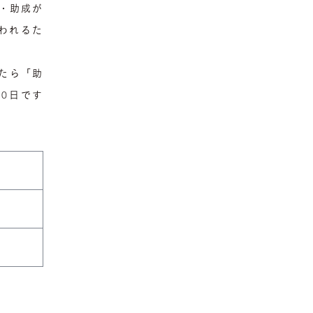
証・助成が
われるた
たら「助
0日です