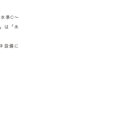
「水準C～
1」は「水
ネ設備に