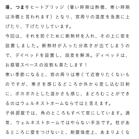
導、つまり
ヒートブリッジ（暑い時期は熱橋、寒い時期
は冷橋と言われます）となり、窓周りの温度を急激に上
げたり、下げたりしています。
今回は、それを防ぐために断熱材を入れ、その上に窓を
設置しました。断熱材が入った分高さが出てしまうの
で、デイベッドを設置し、段差を解消。ディベッドは、
お昼寝スペースの役割も果たします！
寒い季節になると、窓の周りは寒くて近寄りたくないも
のですが、寒さを感じるどころか外から差し込む日射
に、ポカポカとした温かさも感じ、まどろむことができ
るのはウェルネストホームならではと言えます。
子供部屋では、角のところもすべて窓にしています。通
常、ウェルネストホームではやらない手法です。柱があ
るところに壁をつけないと、耐震強度上、あまりよくな