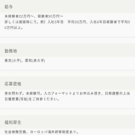
給与
未経験者22万円〜、経験者30万円〜
詳しくは面接時にて。例）入社3年目 平均33万円、入社6年目経験者で平均5
0万円以上。
勤務地
東京(小平)、愛知(長久手)
応募資格
男女問わず。未経験可。入力フォーマットよりお申込み頂き、日程調整の上当
日履歴書(写貼)をご持参ください。
福利厚生
社会保険完備、ヨーロッパ海外研修制度あり。