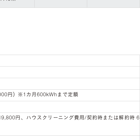
000円）※1カ月600kWhまで定額
約時 19,800円、ハウスクリーニング費用/契約時または解約時 6