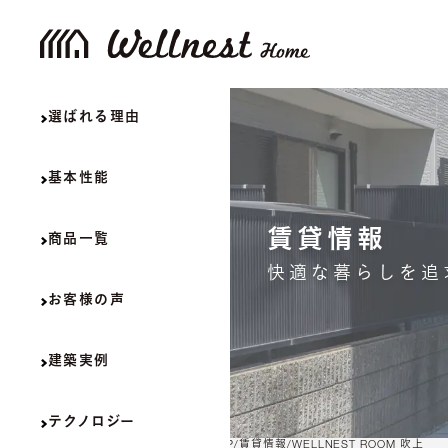
選ばれる理由
基本性能
賃貸情報
商品一覧
快適な暮らしを追
お客様の声
建築実例
テクノロジー
TOP
賃貸情報
WELLNEST ROOM 吹上