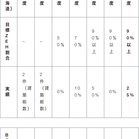
海
度
度
度
度
度
度
度
道）
目
標
9
9
9
Z
5
7
0％
0％
0%
E
−
−
0％
0％
以
以
以
H
上
上
上
割
合
2
2
件
件
（建
（建
10
5
2
実
0%
0%
績
築
築
0%
0%
5%
総
総
数）
数）
B