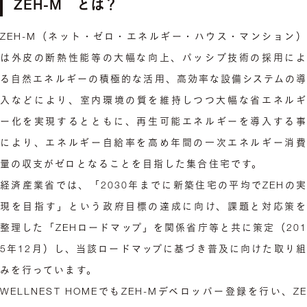
ZEH-M とは？
ZEH-M（ネット・ゼロ・エネルギー・ハウス・マンション）
は外皮の断熱性能等の大幅な向上、パッシブ技術の採用によ
る自然エネルギーの積極的な活用、高効率な設備システムの導
入などにより、室内環境の質を維持しつつ大幅な省エネルギ
ー化を実現するとともに、再生可能エネルギーを導入する事
により、エネルギー自給率を高め年間の一次エネルギー消費
量の収支がゼロとなることを目指した集合住宅です。
経済産業省では、「2030年までに新築住宅の平均でZEHの実
現を目指す」という政府目標の達成に向け、課題と対応策を
整理した「ZEHロードマップ」を関係省庁等と共に策定（201
5年12月）し、当該ロードマップに基づき普及に向けた取り組
みを行っています。
WELLNEST HOMEでもZEH-Mデベロッパー登録を行い、ZE