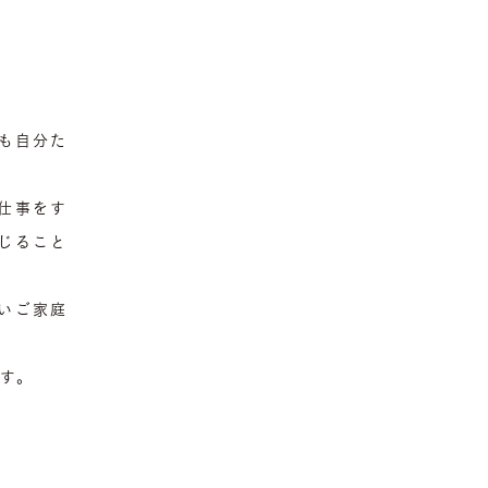
も自分た
仕事をす
じること
いご家庭
す。