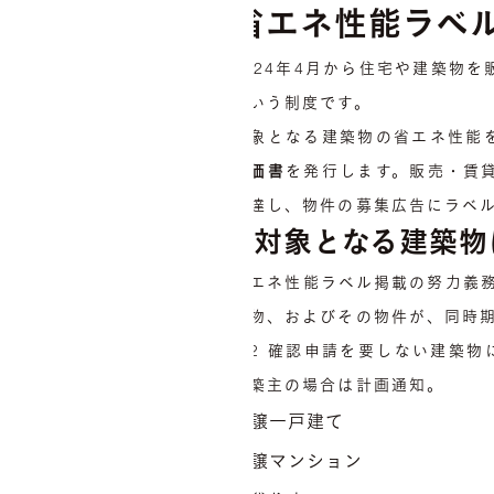
省エネ性能ラベ
2024年4月から住宅や建築物
という制度です。
対象となる建築物の省エネ性能
評価書
を発行します。販売・賃
伝達し、物件の募集広告にラベ
対象となる建築物
省エネ性能ラベル掲載の努力義務
築物、およびその物件が、同時
※2 確認申請を要しない建築物
建築主の場合は計画通知。
分譲一戸建て
分譲マンション