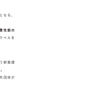
務となる、
費性能の
ラベルを
行う新築建
す。
公共団体が