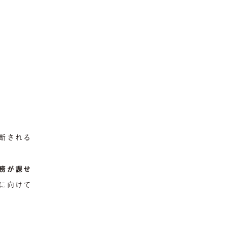
断される
務が課せ
に向けて