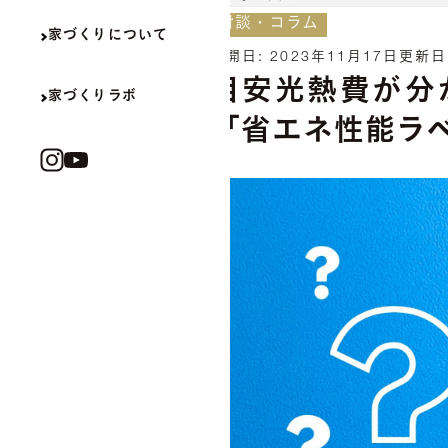
対談・コラム
家づくりについて
公開日:
2023年11月17日
更新日
目安光熱費が分
家づくりラボ
「省エネ性能ラ