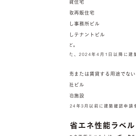
賃貸住宅
買取再販住宅
貸し事務所ビル
貸しテナントビル
など。
また、2024年4月1日以降に
す。
販売または賃貸する用途でない
自社ビル
民泊施設
2024年3月以前に建築確認申
す。
省エネ性能ラベル