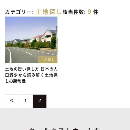
土地探し
9
カテゴリー:
該当件数:
件
土地探し
土地の賢い探し方 日本の人
口減少から読み解く土地探
しの新常識
＜
1
2