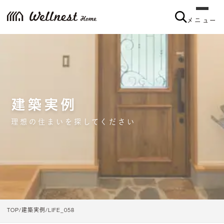
メニュー
メニュー
建築実例
理想の住まいを探してください
TOP
建築実例
LIFE_058