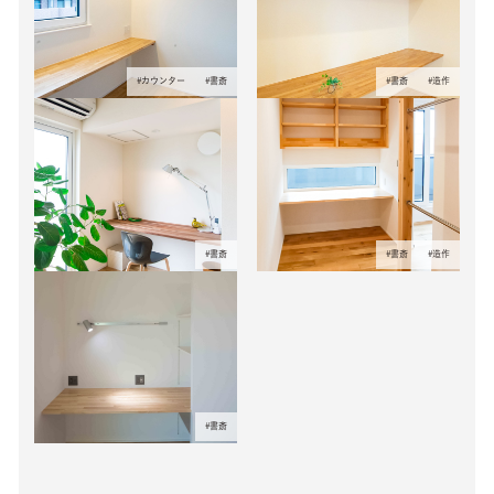
#
カウンター
#
書斎
#
書斎
#
造作
#
書斎
#
書斎
#
造作
#
書斎