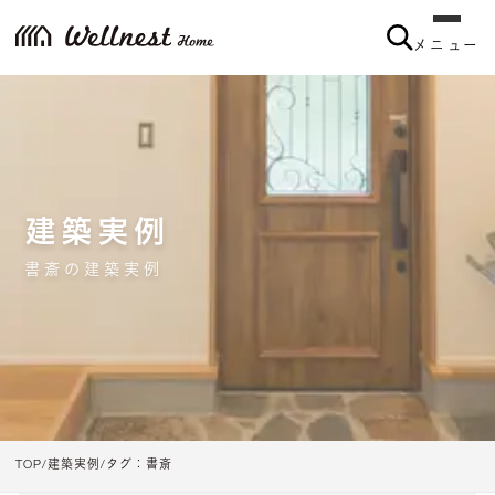
メニュー
メニュー
建築実例
書斎の建築実例
TOP
建築実例
タグ：書斎