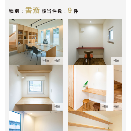
書斎
9
種別：
該当件数：
件
#
書斎
#
階段
#
書斎
#
書斎
#
書斎
#
造作