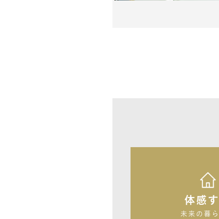
体感
未来の暮ら