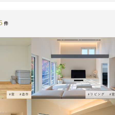
5
件
#
窓
#
造作
#
リビング
#