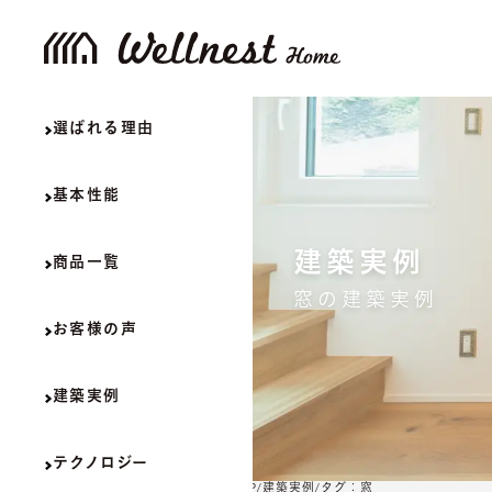
選ばれる理由
選ばれる理由
基本性能
基本性能
建築実例
商品一覧
商品一覧
窓の建築実例
お客様の声
お客様の声
建築実例
建築実例
テクノロジー
テクノロジー
TOP
建築実例
タグ：窓