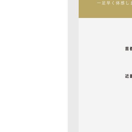
一足早く体感し
首
近