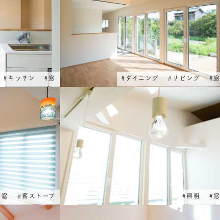
#
キッチン
#
窓
#
ダイニング
#
リビング
#
#
窓
#
薪ストーブ
#
照明
#