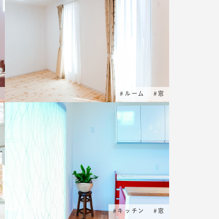
窓
#
ルーム
#
窓
窓
#
キッチン
#
窓