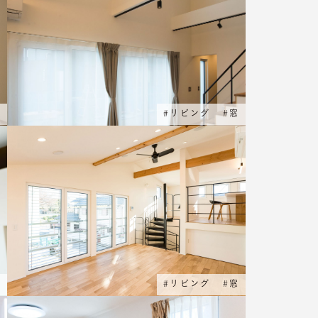
窓
#
リビング
#
窓
窓
#
リビング
#
窓