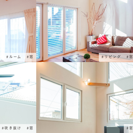
#
ルーム
#
窓
#
リビング
#
#
吹き抜け
#
窓
#