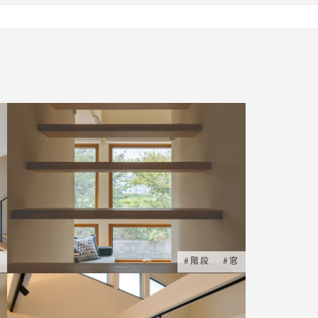
窓
#
階段
#
窓