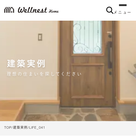
メニュー
メニュー
建築実例
理想の住まいを探してください
TOP
建築実例
LIFE_041