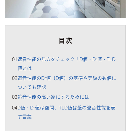
目次
01
遮音性能の見方をチェック！D値・Dr値・TLD
値とは
02
遮音性能のDr値（D値）の基準や等級の数値に
ついても確認
03
遮音性能の高い家にするためには
04
D値・Dr値は空間、TLD値は壁の遮音性能を表
す言葉