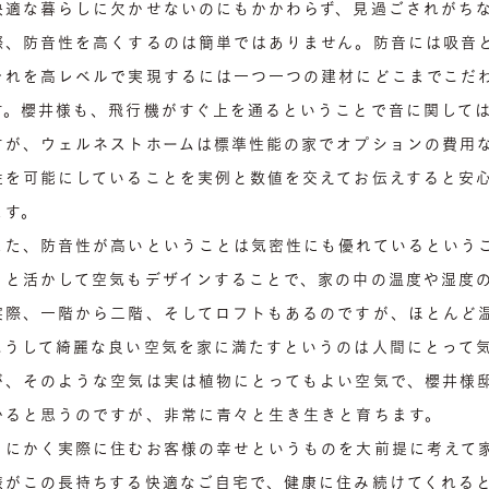
快適な暮らしに欠かせないのにもかかわらず、見過ごされがちな
際、防音性を高くするのは簡単ではありません。防音には吸音
それを高レベルで実現するには一つ一つの建材にどこまでこだ
す。櫻井様も、飛行機がすぐ上を通るということで音に関して
すが、ウェルネストホームは標準性能の家でオプションの費用
性を可能にしていることを実例と数値を交えてお伝えすると安
ます。
また、防音性が高いということは気密性にも優れているという
りと活かして空気もデザインすることで、家の中の温度や湿度
実際、一階から二階、そしてロフトもあるのですが、ほとんど
こうして綺麗な良い空気を家に満たすというのは人間にとって
が、そのような空気は実は植物にとってもよい空気で、櫻井様
かると思うのですが、非常に青々と生き生きと育ちます。
とにかく実際に住むお客様の幸せというものを大前提に考えて
様がこの長持ちする快適なご自宅で、健康に住み続けてくれる