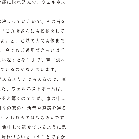
性能に惚れ込んで、ウェルネス
は決まっていたので、その旨を
、「ご近所さんにも挨拶をして
すよ」と、地域の人間関係まで
ん、今でもご近所づきあいは活
思い返すとそこまで丁寧に調べ
れているのかなと思います。
があるエリアでもあるので、真
ただ、ウェルネストホームは、
来ると驚くのですが、家の中に
周りの家の生活音や道路を通る
すりと眠れるのはもちろんです
、集中して話せているように思
に漏れづらいということですか