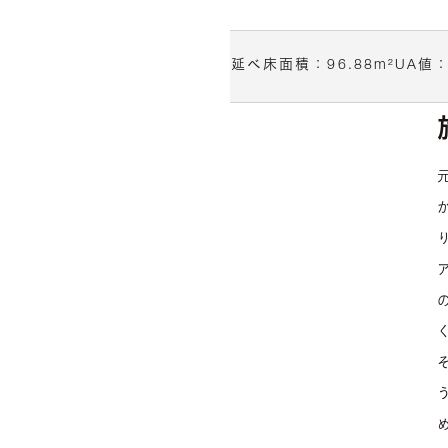
延べ床面積：
96.88
m²
UA値