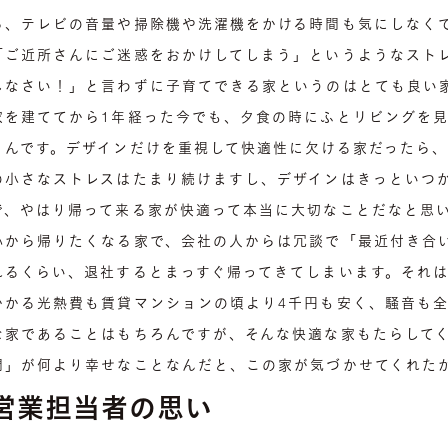
ら、テレビの音量や掃除機や洗濯機をかける時間も気にしなく
「ご近所さんにご迷惑をおかけしてしまう」というようなスト
しなさい！」と言わずに子育てできる家というのはとても良い
家を建ててから1年経った今でも、夕食の時にふとリビングを
うんです。デザインだけを重視して快適性に欠ける家だったら
の小さなストレスはたまり続けますし、デザインはきっといつ
で、やはり帰って来る家が快適って本当に大切なことだなと思
心から帰りたくなる家で、会社の人からは冗談で「最近付き合
れるくらい、退社するとまっすぐ帰ってきてしまいます。それ
かかる光熱費も賃貸マンションの頃より4千円も安く、騒音も
な家であることはもちろんですが、そんな快適な家もたらして
間」が何より幸せなことなんだと、この家が気づかせてくれた
営業担当者の思い