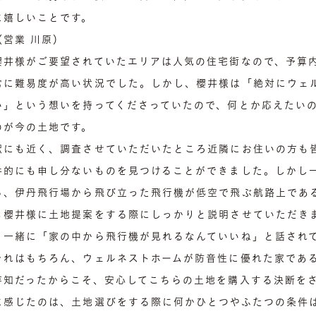
に嬉しいことです。
（営業 川原）
櫻井様がご要望されていたエリアは人気の住宅街なので、予算
常に難易度が高い状況でした。しかし、櫻井様は「絶対にウェ
い」という想いを持ってくださっていたので、何とか応えたい
のが今の土地です。
駅にも近く、調査させていただいたところ近隣にお住いの方も
件的にも申し分ないものを見つけることができました。しかし
ら、伊丹飛行場から飛び立った飛行機が低空で飛ぶ航路上であ
も櫻井様に土地提案をする際にしっかりと説明させていただき
と一緒に「家の中から飛行機が見れるなんていいね」と話され
それはもちろん、ウェルネストホームが防音性に優れた家であ
存知だったからこそ、安心してこちらの土地を購入する決断を
に感じたのは、土地選びをする際に何かひとつやふたつの条件