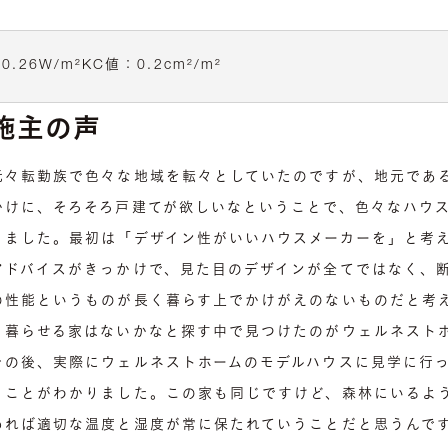
：
0.26
W/m²K
C値：
0.2
cm²/m²
施主の声
元々転勤族で色々な地域を転々としていたのですが、地元であ
かけに、そろそろ戸建てが欲しいなということで、色々なハウ
りました。最初は「デザイン性がいいハウスメーカーを」と考
アドバイスがきっかけで、見た目のデザインが全てではなく、
の性能というものが長く暮らす上でかけがえのないものだと考
く暮らせる家はないかなと探す中で見つけたのがウェルネスト
その後、実際にウェルネストホームのモデルハウスに見学に行
うことがわかりました。この家も同じですけど、森林にいるよ
めれば適切な温度と湿度が常に保たれていうことだと思うんで