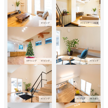
#
リビング
#
リビング
#
玄関
#
ダイニング
#
リビング
#
リビング
#
リビング
#
リビング
#
吹き抜け