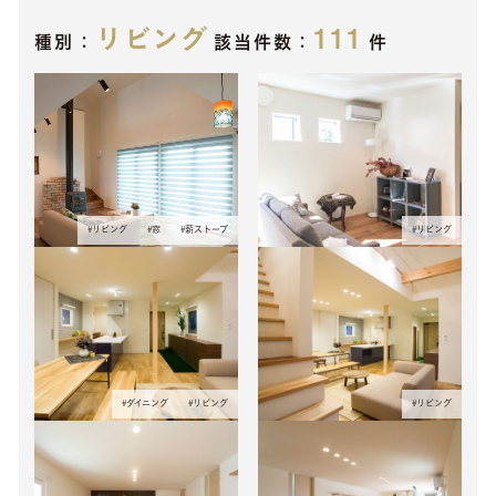
リビング
111
種別：
該当件数：
件
#
リビング
#
窓
#
薪ストーブ
#
リビング
#
ダイニング
#
リビング
#
リビング