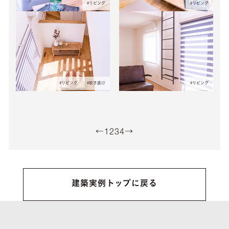
#
リビング
#
リビング
#
リビング
#
吹き抜け
#
リビング
←
1
2
3
4
→
建築実例トップに戻る