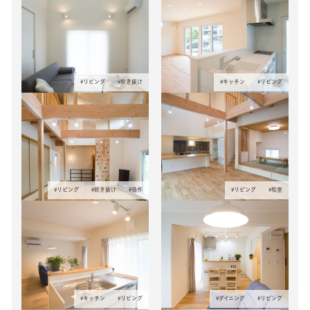
#
リビング
#
吹き抜け
#
キッチン
#
リビング
#
リビング
#
吹き抜け
#
造作
#
リビング
#
和室
#
キッチン
#
リビング
#
ダイニング
#
リビング