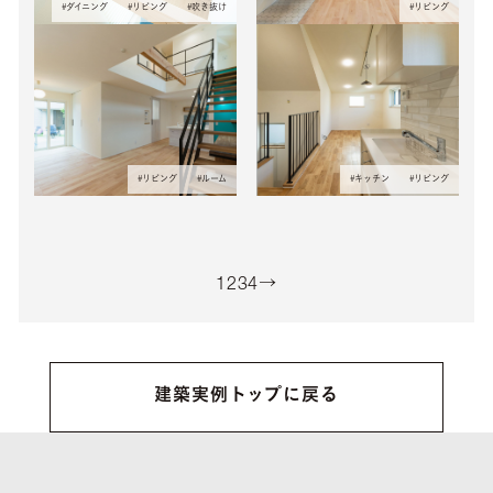
#
ダイニング
#
リビング
#
吹き抜け
#
リビング
#
リビング
#
ルーム
#
キッチン
#
リビング
1
2
3
4
→
建築実例トップに戻る