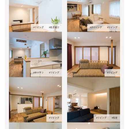
#
リビング
#
吹き抜け
#
ダイニング
#
リビング
#
キッチン
#
リビング
#
リビング
#
リビング
#
リビング
#
和室