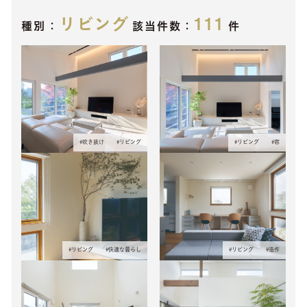
リビング
111
種別：
該当件数：
件
#
吹き抜け
#
リビング
#
リビング
#
窓
#
リビング
#
快適な暮らし
#
リビング
#
造作