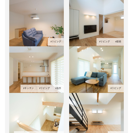
#
リビング
#
リビング
#
照明
#
キッチン
#
リビング
#
造作
#
リビング