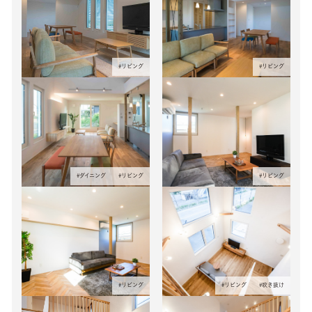
#
リビング
#
リビング
#
ダイニング
#
リビング
#
リビング
#
リビング
#
リビング
#
吹き抜け