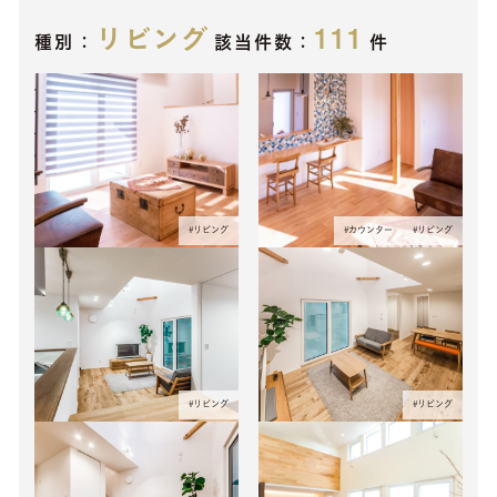
リビング
111
種別：
該当件数：
件
#
リビング
#
カウンター
#
リビング
#
リビング
#
リビング