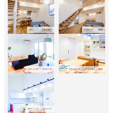
#
リビング
#
吹き抜け
#
リビング
#
階段
#
ダイニング
#
リビング
#
ダイニング
#
リビング
#
造作
#
ダイニング
#
リビング