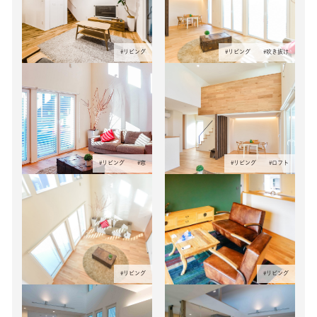
#
リビング
#
リビング
#
吹き抜け
#
リビング
#
窓
#
リビング
#
ロフト
#
リビング
#
リビング